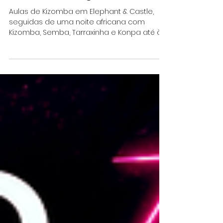
Jul 29
Articles
Festa de Kizomba em
Londres: Vício Summer
Beach — 1 de agosto
Aulas de Kizomba em Elephant & Castle,
seguidas de uma noite africana com
Kizomba, Semba, Tarraxinha e Konpa até às
5h.