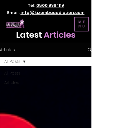
Tel:
0800 999 1119
Email:
info@kizombaaddiction.com
ME
NU
Latest
Articles
Articles
All Posts
All Posts
Articles